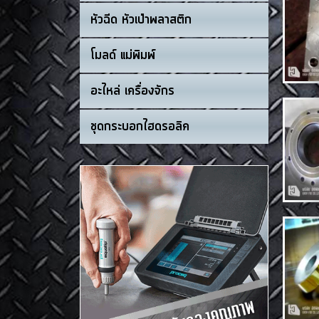
หัวฉีด หัวเป่าพลาสติก
โมลด์ แม่พิมพ์
อะไหล่ เครื่องจักร
ชุดกระบอกไฮดรอลิค