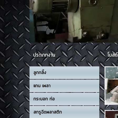
ประเภทงาน
โมลด์
ลูกกลิ้ง
แกน เพลา
กระบอก ท่อ
สกรูฉีดพลาสติก