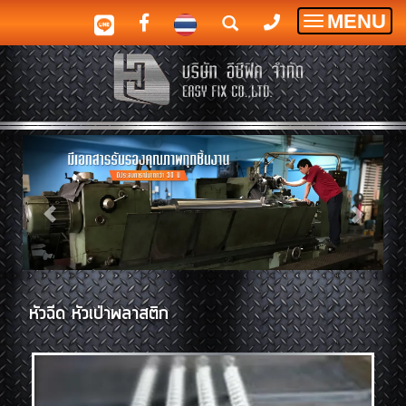
MENU
Toggle
navigatio
หัวฉีด หัวเป่าพลาสติก